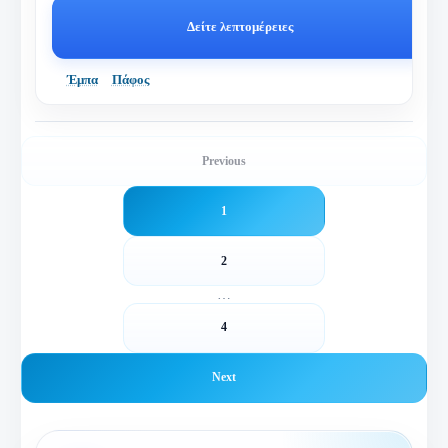
Δείτε λεπτομέρειες
Έμπα
Πάφος
Previous
1
2
…
4
Next