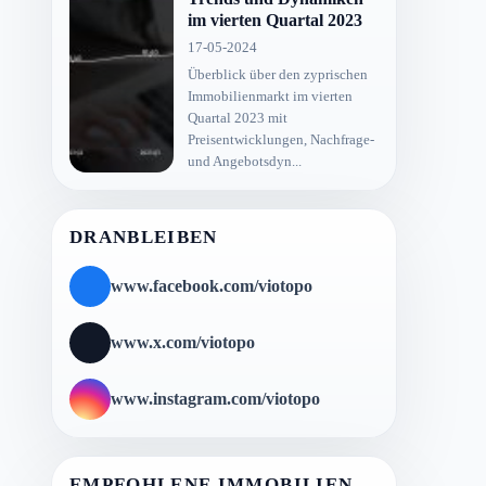
im vierten Quartal 2023
17-05-2024
Überblick über den zyprischen
Immobilienmarkt im vierten
Quartal 2023 mit
Preisentwicklungen, Nachfrage-
und Angebotsdyn...
DRANBLEIBEN
www.facebook.com/viotopo
www.x.com/viotopo
www.instagram.com/viotopo
EMPFOHLENE IMMOBILIEN