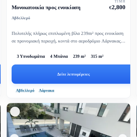
ΤΙΜΉ
2,800
Μονοκατοικία προς ενοικίαση
€
Αβδελλερό
Πολυτελής πλήρως επιπλωμένη βίλα 239m² προς ενοικίαση
σε προνομιακή περιοχή, κοντά στο αεροδρόμιο Λάρνακας.
Με ευρύχωρου...
3 Υπνοδωμάτια
4 Μπάνια
239 m²
315 m²
Δείτε λεπτομέρειες
Αβδελλερό
Λάρνακα