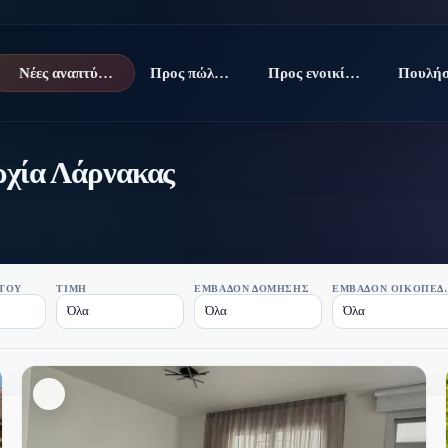
Νέες αναπτύξεις
Προς πώληση
Προς ενοικίαση
ρχία Λάρνακας
ΤΟΥ
ΤΙΜΉ
ΕΜΒΑΔΌΝ ΔΌΜΗΣΗΣ
ΕΜΒΑΔΌ
Όλα
Όλα
Όλα