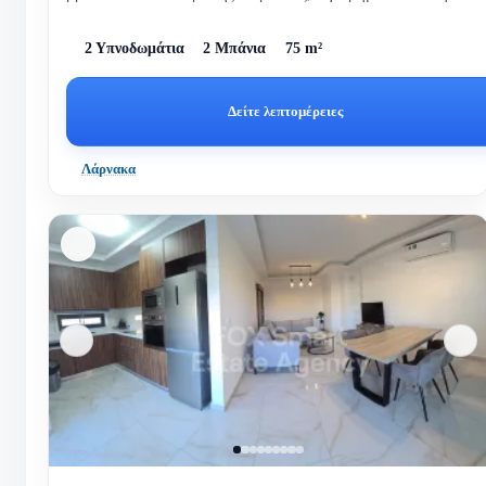
παραλία Φο...
2 Υπνοδωμάτια
2 Μπάνια
75 m²
Δείτε λεπτομέρειες
Λάρνακα