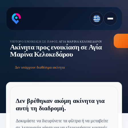
VIOTOPO
/
ΕΝΟΙΚΊΑΣΗ ΣΕ ΠΆΦΟΣ
/
ΑΓΊΑ ΜΑΡΊΝΑ ΚΕΛΟΚΕΔΆΡΟΥ
Ακίνητα προς ενοικίαση σε Αγία
Μαρίνα Κελοκεδάρου
Δεν υπάρχουν διαθέσιμα ακίνητα
Δεν βρέθηκαν ακόμη ακίνητα για
αυτή τη διαδρομή.
Δοκιμάστε να διευρύνετε τα φίλτρα ή να μεταβείτε
σε λειτουργία χάρτη για να εξερευνήσετε κοντινές