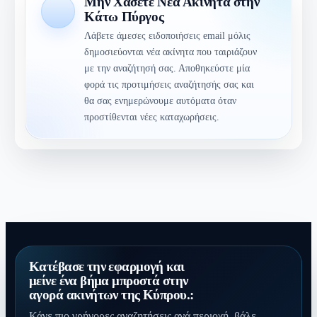
Μην Χάσετε Νέα Ακίνητα στην
Κάτω Πύργος
Λάβετε άμεσες ειδοποιήσεις email μόλις
δημοσιεύονται νέα ακίνητα που ταιριάζουν
με την αναζήτησή σας. Αποθηκεύστε μία
φορά τις προτιμήσεις αναζήτησής σας και
θα σας ενημερώνουμε αυτόματα όταν
προστίθενται νέες καταχωρήσεις.
Κατέβασε την εφαρμογή και
μείνε ένα βήμα μπροστά στην
αγορά ακινήτων της Κύπρου.:
Κάνε πιο γρήγορες αναζητήσεις ανά περιοχή, βάλε