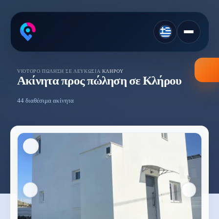
VIOTOPO
/
ΠΏΛΗΣΗ ΣΕ ΛΕΥΚΩΣΊΑ
/
ΚΛΉΡΟΥ
Ακίνητα προς πώληση σε Κλήρου
44 διαθέσιμα ακίνητα