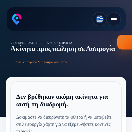
VIOTOPO
/
ΠΏΛΗΣΗ ΣΕ ΠΆΦΟΣ
/
ΑΣΠΡΟΓΊΑ
Ακίνητα προς πώληση σε Ασπρογία
Δεν υπάρχουν διαθέσιμα ακίνητα
Δεν βρέθηκαν ακόμη ακίνητα για
αυτή τη διαδρομή.
Δοκιμάστε να διευρύνετε τα φίλτρα ή να μεταβείτε
σε λειτουργία χάρτη για να εξερευνήσετε κοντινές
περιοχές.